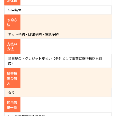
定休日
年中無休
予約方
法
ネット予約・LINE予約・電話予約
支払い
方法
当日現金・クレジット支払い（例外として事前に銀行振込も対
応）
損害補
償の加
入
有り
区内店
舗一覧